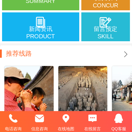
SUMMARY
CONCUR
新闻资讯
留言预定
PRODUCT
SKILL
推荐线路
Private One-Day Walking Tour
Terra-Cotta Warriors
Discover
电话咨询
信息咨询
在线地图
在线留言
QQ客服